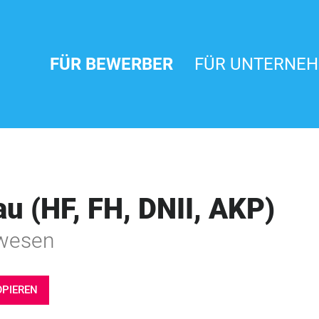
FÜR BEWERBER
FÜR UNTERNE
au (HF, FH, DNII, AKP)
swesen
OPIEREN